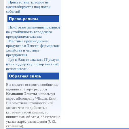
Присутствие, которое не
масштабируется под поток
событий
Пресс-релизы
Налоговые изменения повлияют
на устойчивость городского
предпринимательства
Местные производители
продуктов в Элисте: фермерские
хозяйства и частные
предприятия
Где в Элисте заказать IT-услуги
и техподдержку: обзор местных
исполнителей
Обратная связь
Вы можете оставить сообщение
администратору ресурса
Компании Элисты
, используя
адрес
allcompany@list.ru
. Если
Вы заметили неточности или
хотите что-то добавить в
карточку своей фирмы, то
пишите нам об этом, обязательно
указав адрес размещения (URL
страницы).