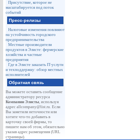
Присутствие, которое не
масштабируется под поток
событий
Пресс-релизы
Налоговые изменения повлияют
на устойчивость городского
предпринимательства
Местные производители
продуктов в Элисте: фермерские
хозяйства и частные
предприятия
Где в Элисте заказать IT-услуги
и техподдержку: обзор местных
исполнителей
Обратная связь
Вы можете оставить сообщение
администратору ресурса
Компании Элисты
, используя
адрес
allcompany@list.ru
. Если
Вы заметили неточности или
хотите что-то добавить в
карточку своей фирмы, то
пишите нам об этом, обязательно
указав адрес размещения (URL
страницы).