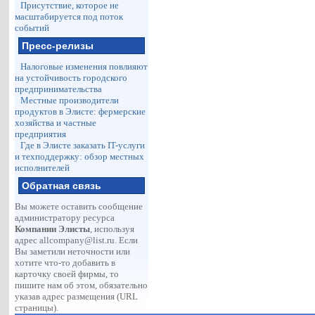
Присутствие, которое не
масштабируется под поток
событий
Пресс-релизы
Налоговые изменения повлияют
на устойчивость городского
предпринимательства
Местные производители
продуктов в Элисте: фермерские
хозяйства и частные
предприятия
Где в Элисте заказать IT-услуги
и техподдержку: обзор местных
исполнителей
Обратная связь
Вы можете оставить сообщение
администратору ресурса
Компании Элисты
, используя
адрес
allcompany@list.ru
. Если
Вы заметили неточности или
хотите что-то добавить в
карточку своей фирмы, то
пишите нам об этом, обязательно
указав адрес размещения (URL
страницы).