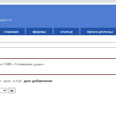
адреса
главная
фирмы
статьи
пресс-релизы
ия. СМИ
Телевидение, радио
ю
цене
e-mail
дате добавления