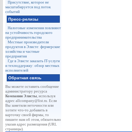
Присутствие, которое не
масштабируется под поток
событий
Пресс-релизы
Налоговые изменения повлияют
на устойчивость городского
предпринимательства
Местные производители
продуктов в Элисте: фермерские
хозяйства и частные
предприятия
Где в Элисте заказать IT-услуги
и техподдержку: обзор местных
исполнителей
Обратная связь
Вы можете оставить сообщение
администратору ресурса
Компании Элисты
, используя
адрес
allcompany@list.ru
. Если
Вы заметили неточности или
хотите что-то добавить в
карточку своей фирмы, то
пишите нам об этом, обязательно
указав адрес размещения (URL
страницы).