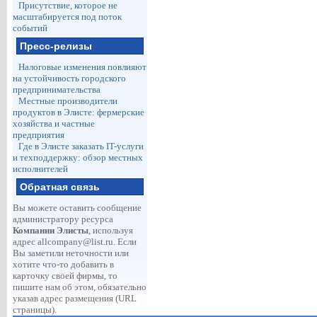
Присутствие, которое не
масштабируется под поток
событий
Пресс-релизы
Налоговые изменения повлияют
на устойчивость городского
предпринимательства
Местные производители
продуктов в Элисте: фермерские
хозяйства и частные
предприятия
Где в Элисте заказать IT-услуги
и техподдержку: обзор местных
исполнителей
Обратная связь
Вы можете оставить сообщение
администратору ресурса
Компании Элисты
, используя
адрес
allcompany@list.ru
. Если
Вы заметили неточности или
хотите что-то добавить в
карточку своей фирмы, то
пишите нам об этом, обязательно
указав адрес размещения (URL
страницы).